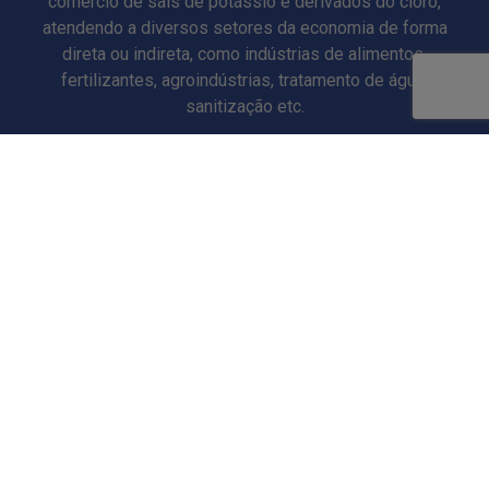
comércio de sais de potássio e derivados do cloro,
atendendo a diversos setores da economia de forma
direta ou indireta, como indústrias de alimentos,
fertilizantes, agroindústrias, tratamento de água,
sanitização etc.
Saiba Mais
CERTIFICADOS
CANAL DE